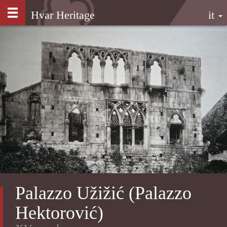
Salta
Hvar Heritage
it
al
contenuto
principale
Palazzo Užižić (Palazzo
Hektorović)