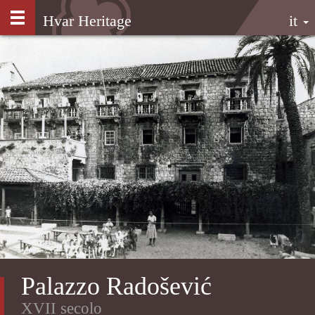
Salta
Hvar Heritage
it
al
contenuto
principale
Palazzo Radošević
XVII secolo