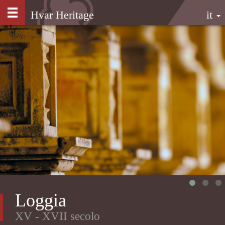
Salta
Hvar Heritage
it
al
contenuto
principale
Loggia
XV - XVII secolo