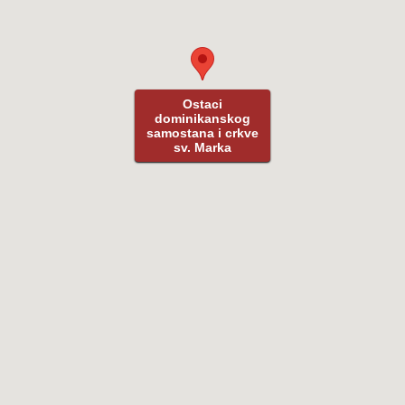
Ostaci
Ostaci
dominikanskog
dominikanskog
samostana i crkve
samostana i crkve
sv. Marka
sv. Marka